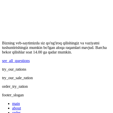
Bizning veb-saytimizda siz qo'ng'iroq qilishingiz va vaziyatni
tushuntirishingiz mumkin bo'lgan aloqa raqamlari mavjud. Barcha
bekor qilishlar soat 14.00 ga qadar mumkin.
see_all_questions
try_our_rations
try_our_sale_ration
order_try_ration
footer_slogan
main
about
order