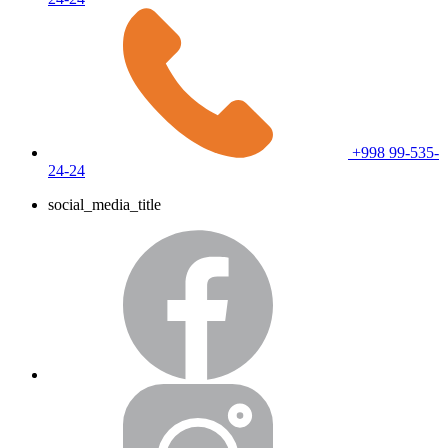
+998 99-535-
24-24
social_media_title