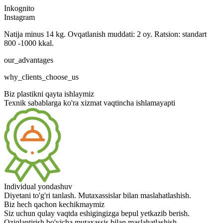
Inkognito
Instagram
Natija minus 14 kg. Ovqatlanish muddati: 2 oy. Ratsion: standart
800 -1000 kkal.
our_advantages
why_clients_choose_us
Biz plastikni qayta ishlaymiz
Texnik sabablarga ko'ra xizmat vaqtincha ishlamayapti
Individual yondashuv
Diyetani to'g'ri tanlash. Mutaxassislar bilan maslahatlashish.
Biz hech qachon kechikmaymiz
Siz uchun qulay vaqtda eshigingizga bepul yetkazib berish.
Oziqlantirish bo'yicha mutaxassis bilan maslahatlashish