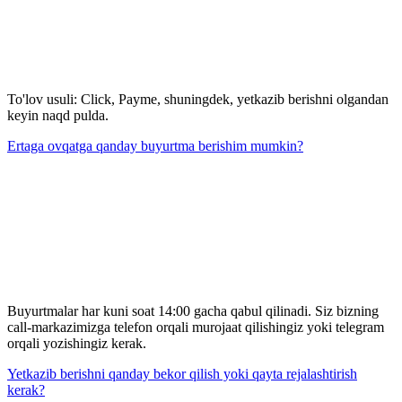
To'lov usuli: Click, Payme, shuningdek, yetkazib berishni olgandan
keyin naqd pulda.
Ertaga ovqatga qanday buyurtma berishim mumkin?
Buyurtmalar har kuni soat 14:00 gacha qabul qilinadi. Siz bizning
call-markazimizga telefon orqali murojaat qilishingiz yoki telegram
orqali yozishingiz kerak.
Yetkazib berishni qanday bekor qilish yoki qayta rejalashtirish
kerak?