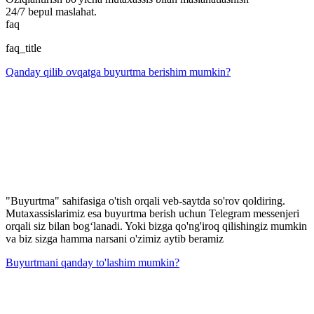
24/7 bepul maslahat.
faq
faq_title
Qanday qilib ovqatga buyurtma berishim mumkin?
"Buyurtma" sahifasiga o'tish orqali veb-saytda so'rov qoldiring.
Mutaxassislarimiz esa buyurtma berish uchun Telegram messenjeri
orqali siz bilan bog‘lanadi. Yoki bizga qo'ng'iroq qilishingiz mumkin
va biz sizga hamma narsani o'zimiz aytib beramiz
Buyurtmani qanday to'lashim mumkin?