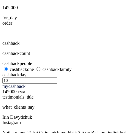
145 000
for_day
order
cashback
cashbackcount
cashbackpeople
cashbackone
cashbackfamily
cashbackday
mycashback
145000
сум
testimonials_title
what_clients_say
Irin Davydchuk
Instagram
Natija minus 21 kg Oziqlanish muddati: 3,5 oy Ratsion: individual