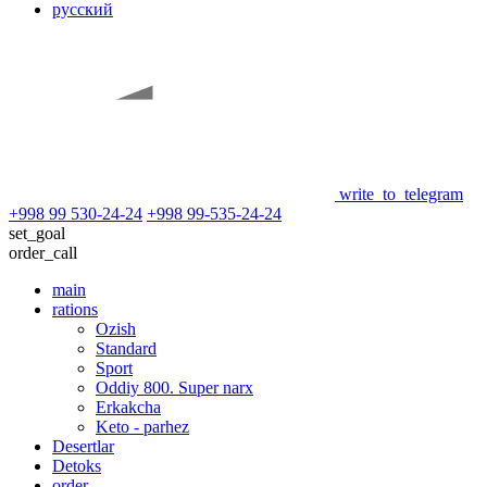
русский
write_to_telegram
+998 99 530-24-24
+998 99-535-24-24
set_goal
order_call
main
rations
Ozish
Standard
Sport
Oddiy 800. Super narx
Erkakcha
Keto - parhez
Desertlar
Detoks
order