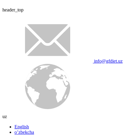
header_top
info@gfdiet.uz
uz
English
oʼzbekcha