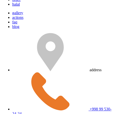
halal
gallery
actions
faq
blog
address
+998 99 530-
24-24