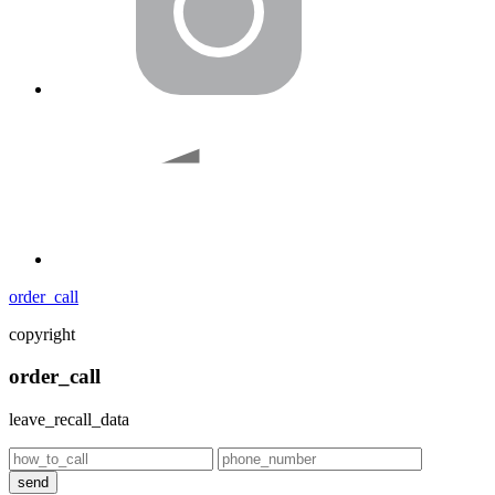
order_call
copyright
order_call
leave_recall_data
send