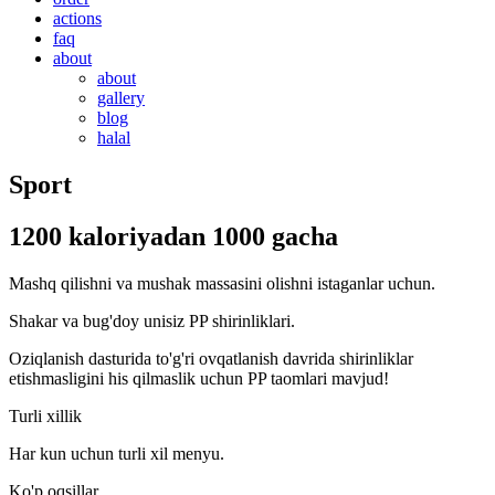
actions
faq
about
about
gallery
blog
halal
Sport
1200 kaloriyadan 1000 gacha
Mashq qilishni va mushak massasini olishni istaganlar uchun.
Shakar va bug'doy unisiz PP shirinliklari.
Oziqlanish dasturida to'g'ri ovqatlanish davrida shirinliklar
etishmasligini his qilmaslik uchun PP taomlari mavjud!
Turli xillik
Har kun uchun turli xil menyu.
Ko'p oqsillar