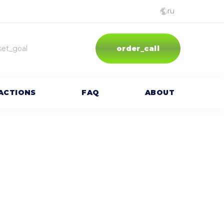
ru
English
set_goal
order_call
oʼzbekcha
русский
ACTIONS
FAQ
ABOUT