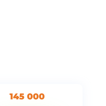
ового и
145 000