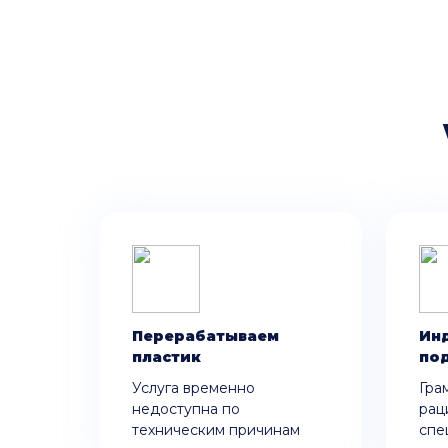
Перерабатываем
Ин
пластик
по
Услуга временно
Гра
недоступна по
рац
техническим причинам
спе