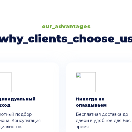
our_advantages
why_clients_choose_u
дивидуальный
Никогда не
дход
опаздываем
мотный подбор
Бесплатная доставка до
иона. Консультация
двери в удобное для Вас
циалистов.
время.