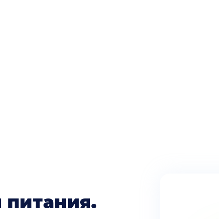
1500 - 1600 ккал в день
 Мужской разработан на основе высокобелк
сбалансированного питания.
 питания.