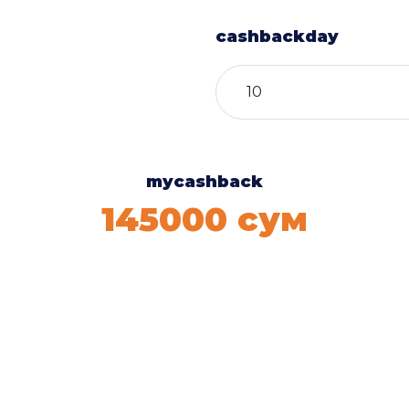
cashbackday
mycashback
145000
сум