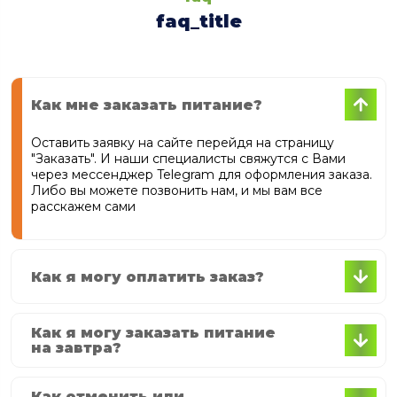
faq_title
Как мне заказать питание?
Оставить заявку на сайте перейдя на страницу
"Заказать". И наши специалисты свяжутся с Вами
через мессенджер Telegram для оформления заказа.
Либо вы можете позвонить нам, и мы вам все
расскажем сами
Как я могу оплатить заказ?
Форма оплаты: Click, Payme, а также наличнимы при
получении доставки.
Как я могу заказать питание
на завтра?
Заказы оформляются ежедневно до 14:00. Вам
необходимо связаться с нашим кол-центром по
телефону, либо написать в telegram.
Как отменить или