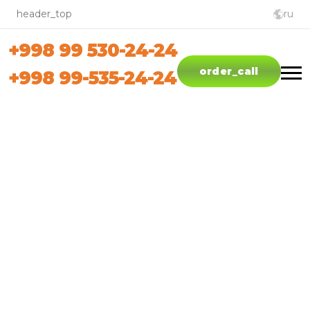
header_top
ru
+998 99 530-24-24
English
order_call
+998 99-535-24-24
oʼzbekch
русский
Мужской
1500 - 1600 ккал в день
Рацион Мужской разработан на основе
высокобелкового и сбалансированного
питания.