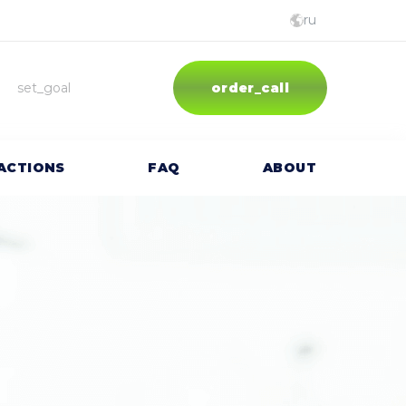
ru
English
set_goal
order_call
oʼzbekcha
русский
ACTIONS
FAQ
ABOUT