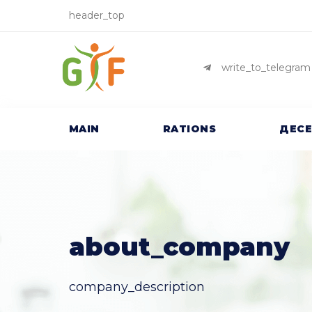
header_top
write_to_telegram
MAIN
RATIONS
ДЕС
about_company
company_description