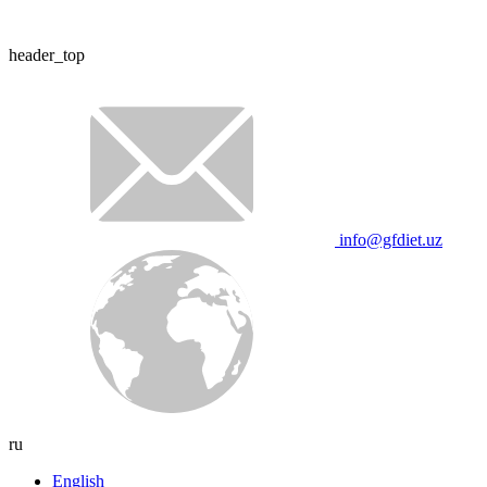
header_top
info@gfdiet.uz
ru
English