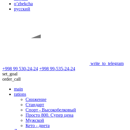
oʼzbekcha
русский
write_to_telegram
+998 99 530-24-24
+998 99-535-24-24
set_goal
order_call
main
rations
Снижение
Стандарт
Спорт - Высокобелковый
Просто 800. Супер цена
Мужской
Кето - диета