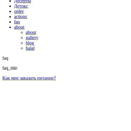
Десерты
Детокс
order
actions
faq
about
about
gallery
blog
halal
faq
faq_title
Как мне заказать питание?